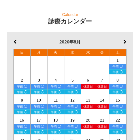
Calendar
診療カレンダー
2026年8月
日
月
火
水
木
金
土
1
午前 ◯
午後 ◯
2
3
4
5
6
7
8
午前 ◯
午前 ◯
午前 ◯
午前 ◯
休診日
休診日
午前 ◯
午後 ◯
午後 ◯
午後 ◯
午後 ◯
午後 ◯
9
10
11
12
13
14
15
午前 ◯
午前 ◯
午前 ◯
午前 ◯
休診日
休診日
午前 ◯
午後 ◯
午後 ◯
午後 ◯
午後 ◯
午後 ◯
16
17
18
19
20
21
22
午前 ◯
午前 ◯
午前 ◯
午前 ◯
休診日
休診日
午前 ◯
午後 ◯
午後 ◯
午後 ◯
午後 ◯
午後 ◯