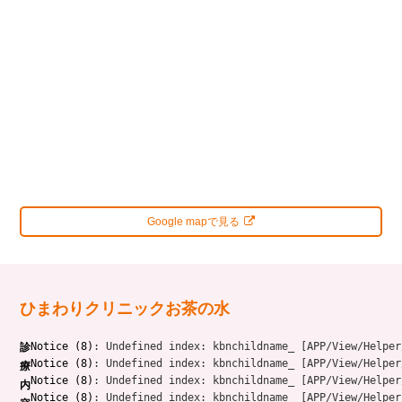
Google mapで見る
ひまわりクリニックお茶の水
Notice
 (8)
: Undefined index: kbnchildname_ [
APP/View/Helper
診
Notice
 (8)
: Undefined index: kbnchildname_ [
APP/View/Helper
療
Notice
 (8)
: Undefined index: kbnchildname_ [
APP/View/Helper
内
Notice
 (8)
: Undefined index: kbnchildname_ [
APP/View/Helper