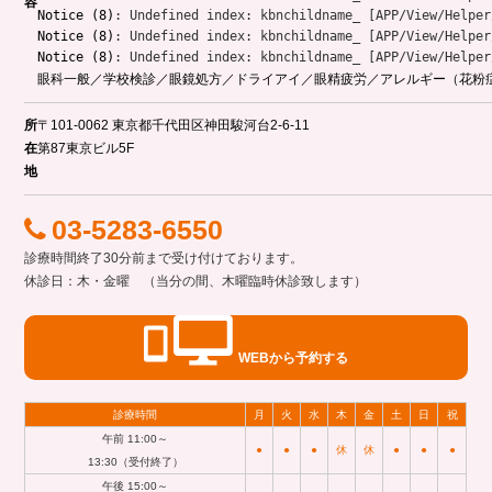
容
Notice
 (8)
: Undefined index: kbnchildname_ [
APP/View/Helper
Notice
 (8)
: Undefined index: kbnchildname_ [
APP/View/Helper
Notice
 (8)
: Undefined index: kbnchildname_ [
APP/View/Helper
眼科一般／学校検診／眼鏡処方／ドライアイ／眼精疲労／アレルギー（花粉
所
〒101-0062 東京都千代田区神田駿河台2-6-11
在
第87東京ビル5F
地
03-5283-6550
診療時間終了30分前まで受け付けております。
休診日：木・金曜 （当分の間、木曜臨時休診致します）
WEBから予約する
診療時間
月
火
水
木
金
土
日
祝
午前 11:00～
●
●
●
休
休
●
●
●
13:30（受付終了）
午後 15:00～