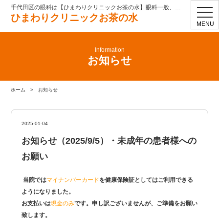
千代田区の眼科は【ひまわりクリニックお茶の水】眼科一般、コンタクト処方
toggl
ひまわりクリニックお茶の水
navig
MENU
Information
お知らせ
ホーム
>
お知らせ
2025-01-04
お知らせ（2025/9/5）・未成年の患者様への
お願い
当院では
マイナンバーカード
を健康保険証としてはご利用できる
ようになりました。
お支払いは
現金のみ
です。申し訳ございませんが、ご準備をお願い
致します。