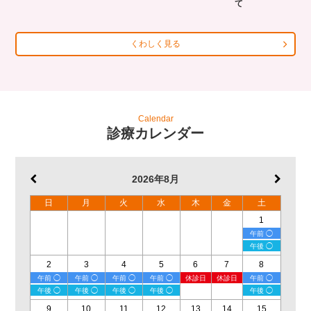
て
くわしく見る
Calendar
診療カレンダー
2026年8月
日
月
火
水
木
金
土
1
午前 ◯
午後 ◯
2
3
4
5
6
7
8
午前 ◯
午前 ◯
午前 ◯
午前 ◯
休診日
休診日
午前 ◯
午後 ◯
午後 ◯
午後 ◯
午後 ◯
午後 ◯
9
10
11
12
13
14
15