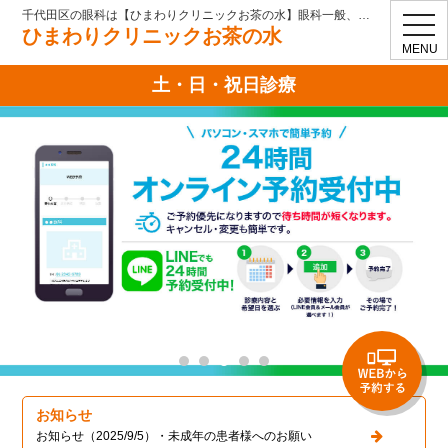
千代田区の眼科は【ひまわりクリニックお茶の水】眼科一般、コンタクト処方
toggl
ひまわりクリニックお茶の水
navig
MENU
土・日・祝日診療
お知らせ
お知らせ（2025/9/5）・未成年の患者様へのお願い