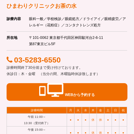
ひまわりクリニックお茶の水
診療内容
眼科一般／学校検診／眼鏡処方／ドライアイ／眼精疲労／ア
レルギー（花粉症）／コンタクトレンズ処方
所在地
〒101-0062 東京都千代田区神田駿河台2-6-11
第87東京ビル5F
03-5283-6550
診療時間終了30分前まで受け付けております。
休診日：木・金曜 （当分の間、木曜臨時休診致します）
WEBから予約する
診療時間
月
火
水
木
金
土
日
祝
午前 11:00～
●
●
●
休
休
●
●
●
13:30（受付終了）
午後 15:00～
●
●
●
休
休
●
●
●